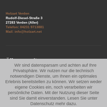
Holzart Verden
Rudolf-Diesel-Straße 3
27283
Verden (Aller)
Telefon:
04231 9713881
Mail:
info@holzart.net
Öffnungszeiten:
Wir sind datensparsam und achten auf Ihre
Privatsphäre. Wir nutzen nur die technisch
Mo - Do
07:30 - 16:30 Uhr
notwendigen Dienste, um Ihnen ein optimales
Fr
07:30 - 14:30 Uhr
Erlebnis bereitstellen zu können. Wir setzen weder
eigene Cookies ein, noch verarbeiten wir
Oder rufen Sie uns an für Ihren persönlichen Termin.
persönliche Daten. Mit der Nutzung dieser Seite
sind Sie damit einverstanden. Lesen Sie unter
Datenschutz mehr dazu.