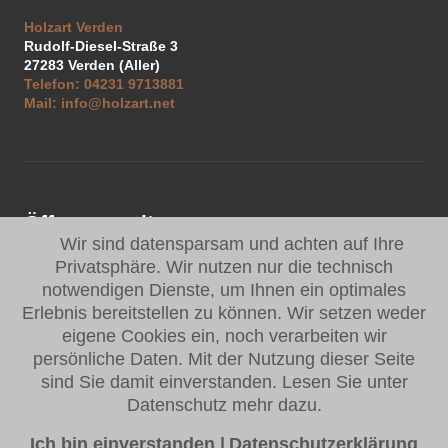
Holzart Verden
Rudolf-Diesel-Straße 3
27283
Verden (Aller)
Telefon:
04231 9713881
Mail:
info@holzart.net
Öffnungszeiten:
Wir sind datensparsam und achten auf Ihre
Privatsphäre. Wir nutzen nur die technisch
Mo - Do
07:30 - 16:30 Uhr
notwendigen Dienste, um Ihnen ein optimales
Fr
07:30 - 14:30 Uhr
Erlebnis bereitstellen zu können. Wir setzen weder
eigene Cookies ein, noch verarbeiten wir
Oder rufen Sie uns an für Ihren persönlichen Termin.
persönliche Daten. Mit der Nutzung dieser Seite
sind Sie damit einverstanden. Lesen Sie unter
Datenschutz mehr dazu.
Impressum
|
Datenschutz
Jetzt gleich einen Planungstermin für
Ich bin einverstanden
|
Datenschutzerklärung
©
kw küchenwerkstatt
2026
- Die besten Marken finden Sie bei